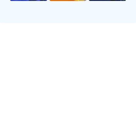
NBA西部决赛前瞻：掘金与湖人的内线
博弈
约基奇与戴维斯的对位将成为本轮系列赛的胜负手。掘金
队的传导球体系与湖人队的防守转换将上演极致对决，双
方教练的排兵布阵备受期待。
篮球·NBA
2023-10-26